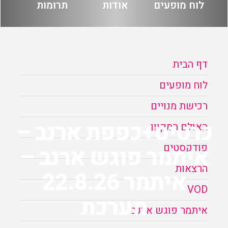
לוח מופעים
אודות
תרומות
הזמנה
תקנון האתר
דף הבית
לוח מופעים
רכישת מנויים
כרטיס+כפפת ארנב –
האולם המקוון
פודקסטים
איתמר פוגש ארנב –
הרצאות
איתמר 22.8.26
VOD
מערכת
איתמר פוגש ארנב