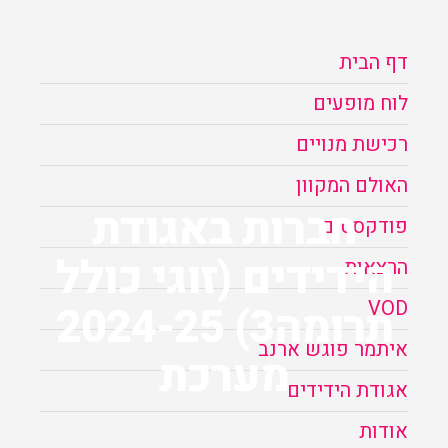
הזמנה
דף הבית
תקנון האתר
לוח מופעים
רכישת מנויים
האולם המקוון
חברות באגודת
פודקסטים
הידידים (זוגי כולל
הרצאות
VOD
תרומה3) 2024-25
איתמר פוגש ארנב
מערכת
אגודת הידידים
אודות