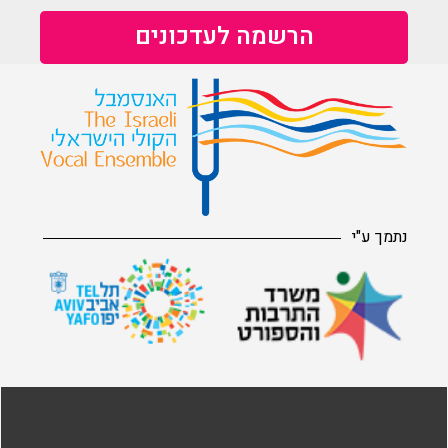
נתמך ע"י