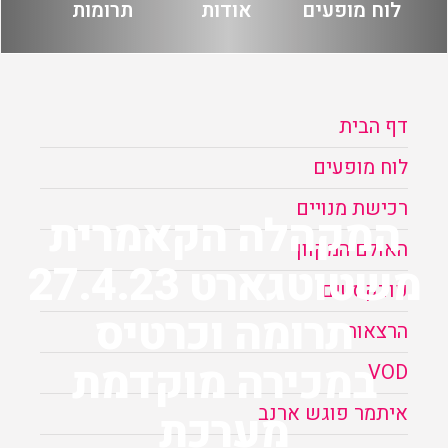
לוח מופעים
אודות
תרומות
הזמנה
תקנון האתר
דף הבית
לוח מופעים
רכישת מנויים
המקהלה הקאמרית
האולם המקוון
משטוטגארט 27.4.23
פודקסטים
תרומה וכרטיס
הרצאות
במכירה מוקדמת
VOD
איתמר פוגש ארנב
מערכת