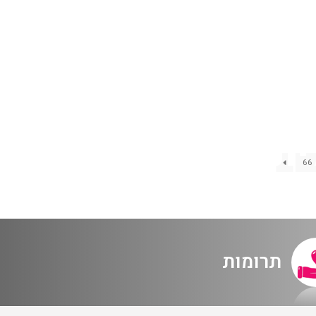
האולם המקוון
לוח מופעים
החשבון שלי
הזמנה
תקנון האתר
מנוי במבצע מוצרט – החוויה הקולית 2024-25
66
תרומות