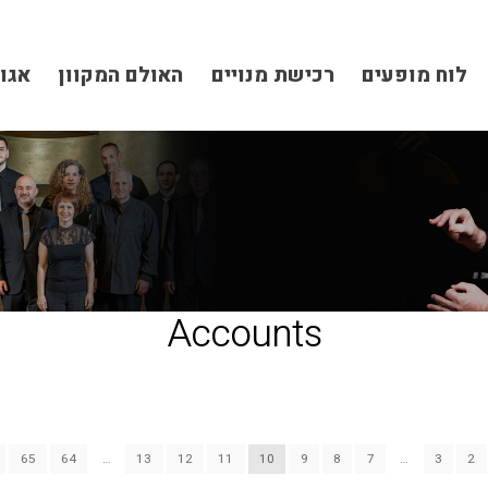
לוח מופעים
רכישת מנויים
האולם המקוון
אגו
Accounts
65
64
…
13
12
11
10
9
8
7
…
3
2