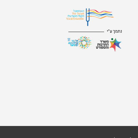
נתמך ע"י