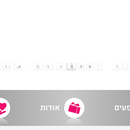
65
64
…
13
12
11
10
9
8
7
…
3
2
מערכת
פעים
אודות