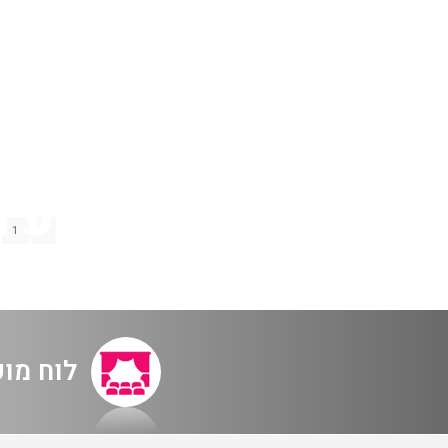
1
לוח מו