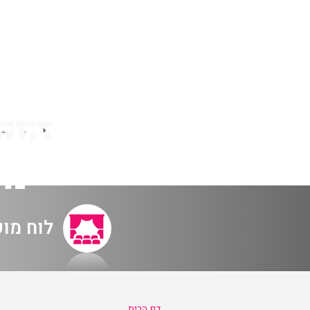
2
1
מו
לוח מו
דף הבית