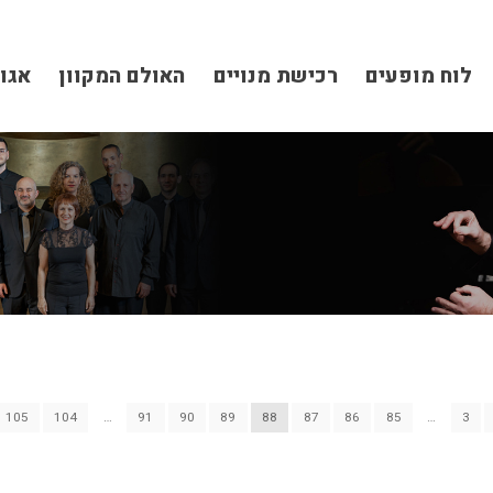
לוח מופעים
רכישת מנויים
האולם המקוון
אגו
105
104
…
91
90
89
88
87
86
85
…
3