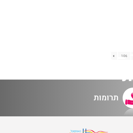
האולם המקוון
לוח מופעים
החשבון שלי
הזמנה
תקנון האתר
כרטיס+דיסק – איתמר פוגש ארנב – 18.3.24 -
106
ת
תרומות