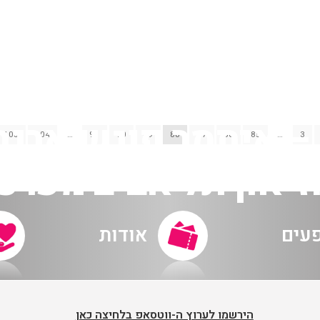
105
104
…
91
90
89
88
87
86
85
…
3
זיאון תל אביב מערכ
פעים
אודות
הירשמו לערוץ ה-ווטסאפ בלחיצה כאן