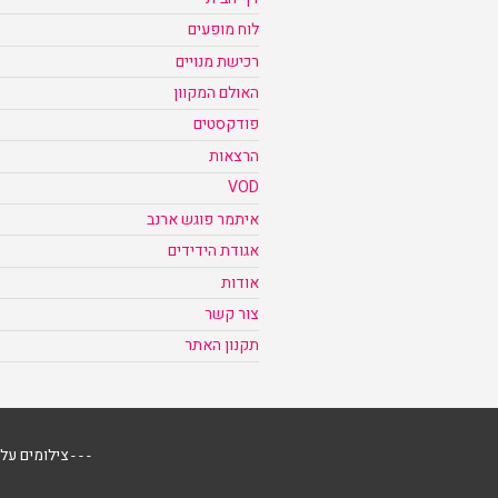
לוח מופעים
רכישת מנויים
האולם המקוון
פודקסטים
הרצאות
VOD
איתמר פוגש ארנב
אגודת הידידים
אודות
צור קשר
תקנון האתר
- - - צילומים על