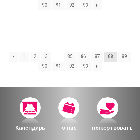
О нас
90
91
92
93
Календарь
за голосом
мой счет
Магия голоса
заказ
Виртуальный зал
1
2
3
…
85
86
87
88
89
Политика сайта
90
91
92
93
Календарь
мой счет
заказ
Политика сайта
Календарь
о нас
пожертвовать