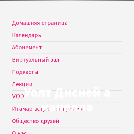
Домашняя страница
Календарь
Абонемент
Виртуальный зал
Подкасты
Лекции
Уолт Дисней а
VOD
капелла
Итамар встречает кролика
Общество друзей
О нас