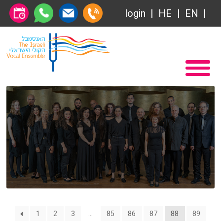
Общество друзей
login
HE
EN
Абонемент
Главная
Передачи
Вступление в Общество друзей Ансамбля
VOD
Общество друзей
Связаться с нами
Абонемент
О нас
Передачи
за голосом
VOD
Магия голоса
Связаться с нами
1
2
3
…
85
86
87
88
89
Виртуальный зал