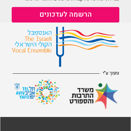
נתמך ע"י