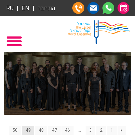
תרומות
התחבר
EN
RU
תרומות
ראשי
הצטרפות לאגודת הידידים
תכניה ומשחקיה – איתמר פוגש ארנב
אגודת הידידים
תרומות
רכישת מנויים
תרומות
שידור ישיר
הצטרפות לאגודת הידידים
VOD
אגודת הידידים
צור קשר
רכישת מנויים
50
49
48
47
46
…
3
2
1
אודות