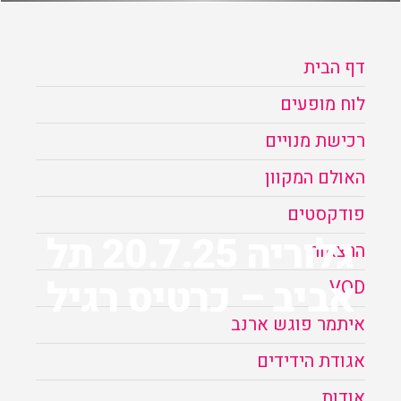
הזמנה
דף הבית
תקנון האתר
לוח מופעים
רכישת מנויים
האולם המקוון
פודקסטים
גלוריה 20.7.25 תל
הרצאות
אביב – כרטיס רגיל
VOD
איתמר פוגש ארנב
אגודת הידידים
אודות