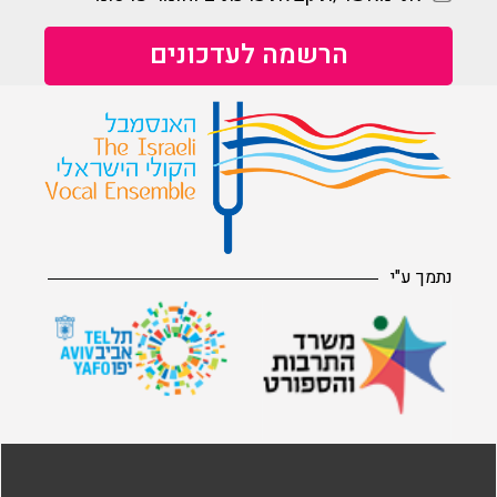
נתמך ע"י