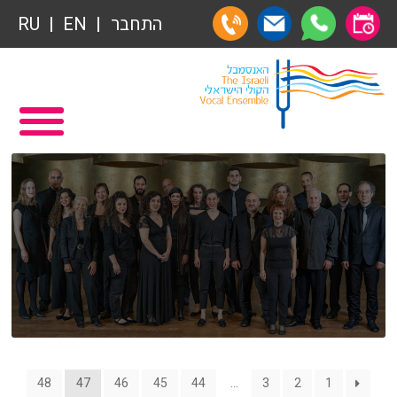
תרומות
התחבר
EN
RU
תרומות
ראשי
הצטרפות לאגודת הידידים
תכניה ומשחקיה – איתמר פוגש ארנב
אגודת הידידים
תרומות
רכישת מנויים
תרומות
שידור ישיר
הצטרפות לאגודת הידידים
VOD
אגודת הידידים
צור קשר
רכישת מנויים
48
47
46
45
44
…
3
2
1
אודות