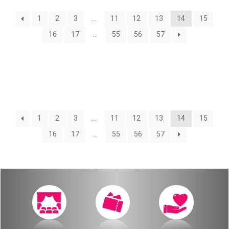
О нас
1
2
3
…
11
12
13
14
15
Календарь
за голосом
16
17
…
55
56
57
мой счет
Магия голоса
заказ
Виртуальный зал
Политика сайта
Календарь
1
2
3
…
11
12
13
14
15
16
17
…
55
56
57
мой счет
заказ
Политика сайта