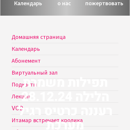
Календарь
о нас
пожертвовать
Домашняя страница
Календарь
Абонемент
Виртуальный зал
תפילות משמרת
Подкасты
הלילה 28.12.24
Лекции
רעננה כרטיס רגיל
VOD
מערכת
Итамар встречает кролика