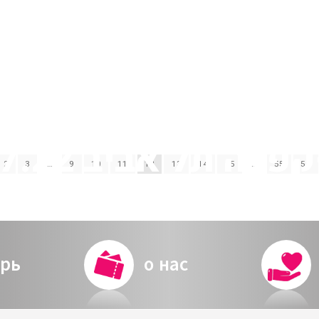
2
3
…
9
10
11
12
13
14
15
…
55
56
מנוי
рь
о нас