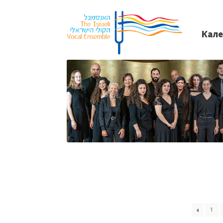
Кал
1