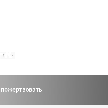
Виртуальный зал
Политика сайта
Календарь
мой счет
заказ
Политика сайта
57
пожертвовать