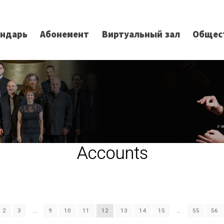
ендарь
Абонемент
Виртуальный зал
Общес
Accounts
2
3
…
9
10
11
12
13
14
15
…
55
56