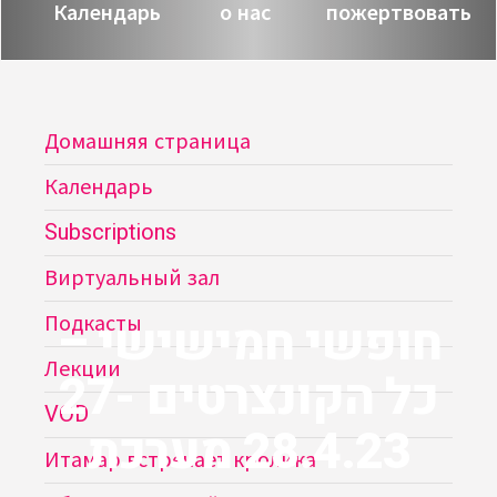
Календарь
о нас
пожертвовать
Домашняя страница
Календарь
Subscriptions
Виртуальный зал
חופשי חמישישי –
Подкасты
Лекции
כל הקונצרטים 27-
VOD
28.4.23 מערכת
Итамар встречает кролика