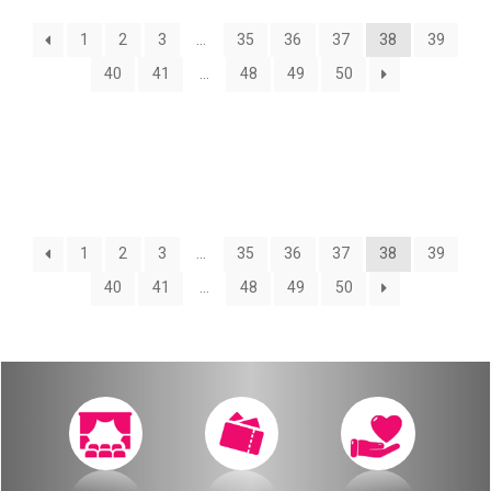
О нас
1
2
3
…
35
36
37
38
39
Календарь
за голосом
40
41
…
48
49
50
мой счет
Магия голоса
заказ
Виртуальный зал
Политика сайта
Календарь
1
2
3
…
35
36
37
38
39
40
41
…
48
49
50
мой счет
заказ
Политика сайта