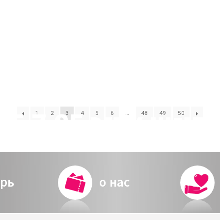
 ארנב 5.7.25 הזמנה
1
2
3
4
5
6
…
48
49
50
рь
о нас