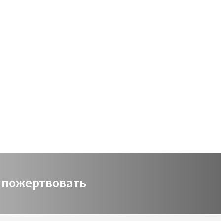
Виртуальный зал
Политика сайта
Календарь
мой счет
заказ
Политика сайта
איתמר פוגש
пожертвовать