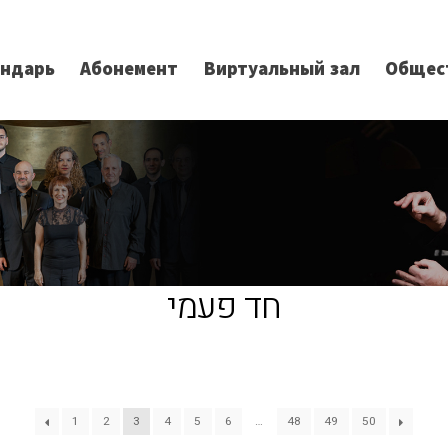
ендарь
Абонемент
Виртуальный зал
Общес
חד פעמי
1
2
3
4
5
6
…
48
49
50