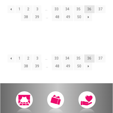
О нас
1
2
3
…
33
34
35
36
37
Календарь
за голосом
38
39
…
48
49
50
мой счет
Магия голоса
заказ
Виртуальный зал
Политика сайта
Календарь
1
2
3
…
33
34
35
36
37
38
39
…
48
49
50
мой счет
заказ
Политика сайта