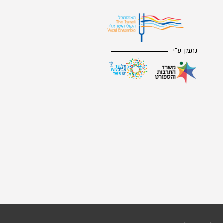
נתמך ע"י