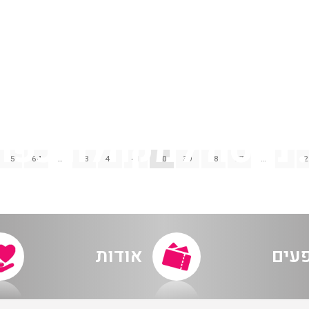
65
64
…
43
42
41
40
39
38
37
…
3
2
ב – ידידי המקהלה 
פעים
אודות