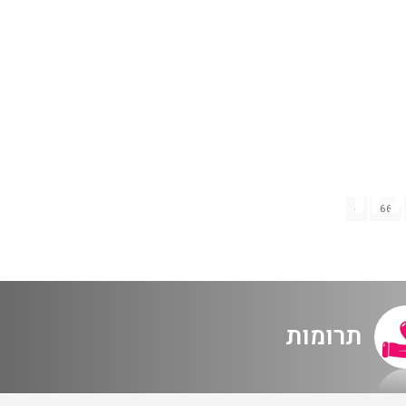
האולם המקוון
לוח מופעים
החשבון שלי
הזמנה
תקנון האתר
ביני ובין האל: מיסה למקהלה כפולה 11.06.23
66
מערכת
תרומות