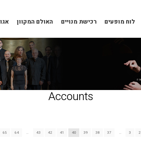
לוח מופעים
רכישת מנויים
האולם המקוון
אגו
Accounts
65
64
…
43
42
41
40
39
38
37
…
3
2