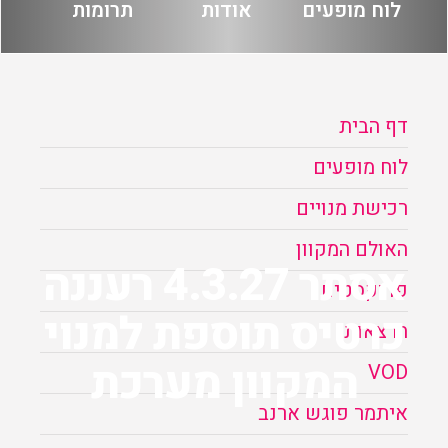
לוח מופעים
אודות
תרומות
הזמנה
תקנון האתר
דף הבית
לוח מופעים
רכישת מנויים
האולם המקוון
אסתר 4.3.27 רעננה
פודקסטים
כרטיס תוספת למנוי
הרצאות
המקוון מערכת
VOD
איתמר פוגש ארנב