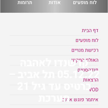
לוח מופעים
אודות
תרומות
הזמנה
תקנון האתר
דף הבית
לוח מופעים
רכישת מנויים
קרשנדו לאהבה
האולם המקוון
פודקסטים
05.12.22 תל אביב –
הרצאות
כרטיס עד גיל 21
VOD
מערכת
איתמר פוגש ארנב