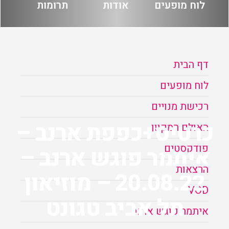
לוח מופעים
אודות
תרומות
הזמנה
תקנון האתר
דף הבית
לוח מופעים
רכישת מנויים
כרטיס+כפפת ארנב –
האולם המקוון
פודקסטים
איתמר פוגש ארנב –
הרצאות
20.08.22 – מוזיאון
VOD
תל אביב טגונט
איתמר פוגש ארנב