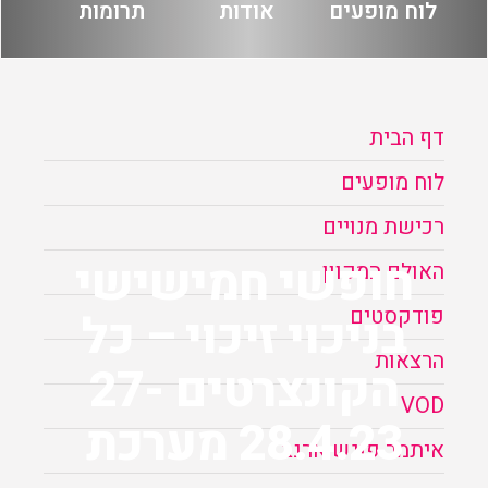
לוח מופעים
אודות
תרומות
הזמנה
תקנון האתר
דף הבית
לוח מופעים
רכישת מנויים
חופשי חמישישי
האולם המקוון
פודקסטים
בניכוי זיכוי – כל
הרצאות
הקונצרטים 27-
VOD
28.4.23 מערכת
איתמר פוגש ארנב