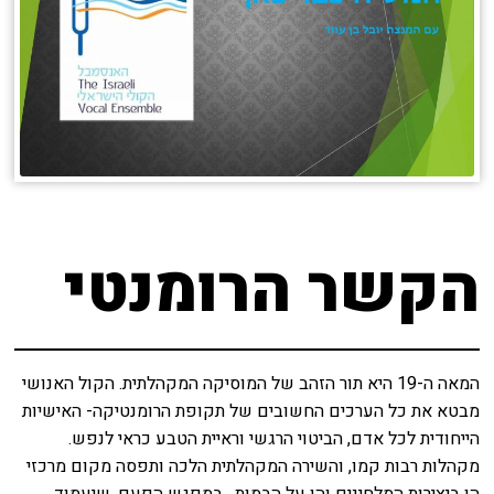
הקשר הרומנטי
המאה ה-19 היא תור הזהב של המוסיקה המקהלתית. הקול האנושי
מבטא את כל הערכים החשובים של תקופת הרומנטיקה- האישיות
הייחודית לכל אדם, הביטוי הרגשי וראיית הטבע כראי לנפש.
מקהלות רבות קמו, והשירה המקהלתית הלכה ותפסה מקום מרכזי
הן ביצירות המלחינים והן על הבמות. במפגש הפעם, שיעמוד