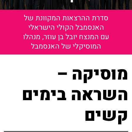
שידור ישיר
האולם המקוון
סדרת ההרצאות המקוונת של
VOD
לוח מופעים
האנסמבל הקולי הישראלי
צור קשר
עם המנצח יובל בן עוזר, מנהלו
החשבון שלי
המוסיקלי של האנסמבל
אודות
הזמנה
מאחורי הקולות
מוסיקה –
תקנון האתר
הקסם מאחורי הקולות
השראה בימים
האולם המקוון
קשים
לוח מופעים
החשבון שלי