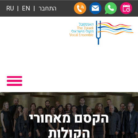
התחבר
EN
RU
אגודת הידידים
ראשי
רכישת מנויים
תכניה ומשחקיה – איתמר פוגש ארנב
שידור ישיר
תרומות
VOD
תרומות
צור קשר
הצטרפות לאגודת הידידים
אודות
אגודת הידידים
הקסם מאחורי
מאחורי הקולות
רכישת מנויים
הקולות
הקסם מאחורי הקולות