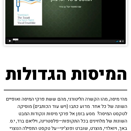
המיסות הגדולות
מהי מיסה, מהו הקשרה הליטורגי, מהם ששת פרקי המיסה ואופיים
השונה של כל אחד. מדוע כתבו (ויש עוד הכותבים) מוסיקה
לטקסט המיסה? מסע בזמן אל פרקי מיסות ונקודות המבט
השונות של מלחינים בכל התקופות—פלסטרינה, ויליאם ברד, י.ס.
באך, ויואלדי, מוצרט, שוברט ופוצ’יני—על טקסט התפילה הנוצרי