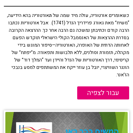
כשאומרים אורטוריה, עולה מיד שמה של
ה
אורטוריה בהא הידיעה,
“משיח” מאת גאורג פרידריך הנדל (1741). אבל אורטוריות נכתבו
הרבה קודם וכתיבתן נמשכה גם הרבה אחר כך. ההרצאה הקרובה
בסדרת ההרצאות של האנסמבל הקולי הישראלי תוקדש הפעם
לאחותה הדתית של האופרה, האורטוריה—סיפור המוגש בידי
מקהלה, תזמורת וסולנים, ללא תלבושות ותפאורה. מ”יפתח” של
קריסימי, דרך האורטוריות של הנדל והיידן ועד “המלך דוד” של
הונגר השוויצרי, יובל בן עוזר ייקח את המשתתפים למסע בנבכי
הז’אנר.
עבור לצפיה