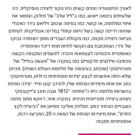
לאורך ההיסטוריה זמנים קשים היוו מקור ליצירה מוסיקלית. כזו
הזמנה
שלעיתים ביטאה ייאוש, כמו ב”ליל שלג” של פולנק המתאר את
אימי המלחמה; או קושי, כמו במיסה שכתב ויליאם בירד האנגלי
תקנון האתר
שחווה רדיפה קשה בשל היותו קתולי במדינה אנגליקנית. לעיתים
מביאה היצירה תקווה, כמו מקהלת העבדים מתוך האופרה נבוקו
של ורדי, המתכתבת עם הקושי לחיות תחת דיכוי האימפריה
האוסטרית והכמיהה לעצמאות והכרה. לפעמים התקופה הקשה
מכתיבה אילוצים פרקטיים כמו במקרה של “מעשה בחייל” של
סטרווינסקי (שנכתב בעיצומה של מלחמת העולם השניה): מכיוון
שלא היתה אפשרות לבצע יצירות תזמורתיות גדולות, סטרווינסקי
כתב את אחת מיצירות המופת שלו, להרכב קטן ונייד. יצירה נוספת
בהשראת מלחמה היא ה”פתיחה 1812″ שבה חוגג צ’ייקובסקי
ניצחון ביצירה פטריוטית חגיגית. במקרה אחר, דווקא מתוך מחנה
השבויים הגרמני כותב המלחין אוליבר מסיאן את “רביעייה לקץ
הימים”, אחת מיצירות המופת של המאה ה 20, המביעה רכות,
אופטימיות ותקווה.