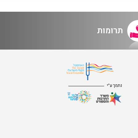
תרומות
נתמך ע"י