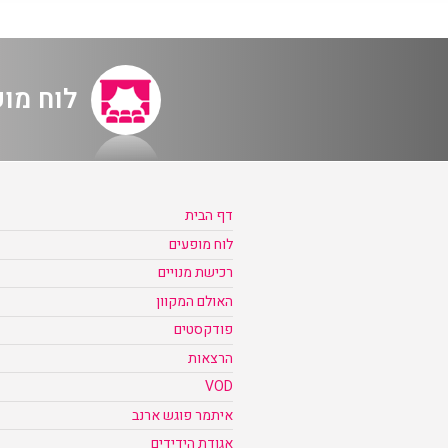
לוח מו
דף הבית
לוח מופעים
רכישת מנויים
האולם המקוון
פודקסטים
הרצאות
VOD
איתמר פוגש ארנב
אגודת הידידים