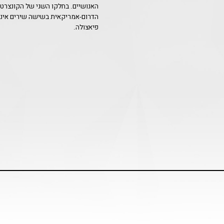
האנושיים. בחלקו השני של הקונצרט
הדרום-אמריקאית בשישה שירים אינדי
פיאצולה.