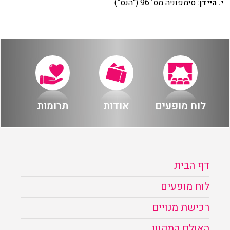
י. היידן
: סימפוניה מס’ 96 (“הנס”)
לוח מופעים
אודות
תרומות
דף הבית
לוח מופעים
רכישת מנויים
האולם המקוון