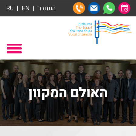
התחבר
EN
RU
תרומות
ראשי
הצטרפות לאגודת הידידים
תכניה ומשחקיה – איתמר פוגש ארנב
אגודת הידידים
תרומות
רכישת מנויים
תרומות
שידור ישיר
האולם המקוון
הצטרפות לאגודת הידידים
VOD
אגודת הידידים
צור קשר
רכישת מנויים
אודות