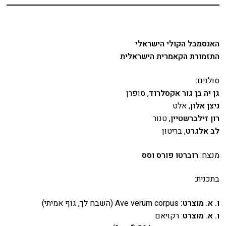
האנסמבל הקולי הישראלי
התזמורת הקאמרית הישראלית
סולנים:
גן יה בן גור אקסלרוד
, סופרן
ניצן אלון
, אלט
רון זילברשטיין
, טנור
לב אלגרט
, בריטון
מנצח:
רוברטו פורס וסס
בתכנית:
ו. א. מוצרט:
Ave verum corpus (השבח לך, גוף אמיתי)
ו. א. מוצרט
: רקויאם