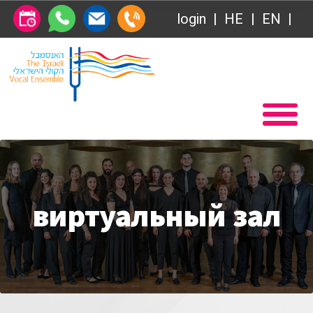
login
HE
EN
Абонемент
Главная
Передачи
Вступление в Общество друзей Ансамбля
VOD
Общество друзей
Связаться с нами
Абонемент
О нас
виртуальный зал
Передачи
за голосом
VOD
Магия голоса
Связаться с нами
Виртуальный зал