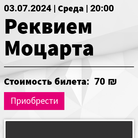
О нас
Календарь
03.07.2024 | Среда | 20:00
Реквием
за голосом
мой счет
Магия голоса
Моцарта
заказ
Виртуальный зал
Политика сайта
Календарь
Стоимость билета:
70 ₪
мой счет
Приобрести
заказ
Политика сайта