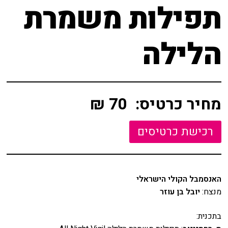
שידור ישיר
תפילות משמרת
מאחורי הקולות
VOD
הלילה
הקסם מאחורי הקולות
צור קשר
האולם המקוון
אודות
לוח מופעים
מחיר כרטיס:
70 ₪
מאחורי הקולות
החשבון שלי
הקסם מאחורי הקולות
הזמנה
האולם המקוון
תקנון האתר
האנסמבל הקולי הישראלי
לוח מופעים
מנצח:
יובל בן עוזר
בתכנית:
החשבון שלי