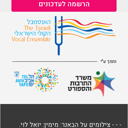
נתמך ע"י
- - - צילומים על הבאנר: מימין: יואל לוי.