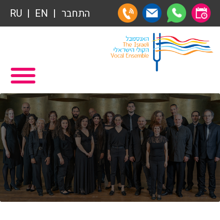
התחבר
EN
RU
תרומות
ראשי
הצטרפות לאגודת הידידים
תכניה ומשחקיה – איתמר פוגש ארנב
אגודת הידידים
תרומות
רכישת מנויים
תרומות
שידור ישיר
הצטרפות לאגודת הידידים
VOD
אגודת הידידים
צור קשר
רכישת מנויים
אודות