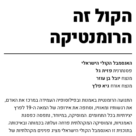
שידור ישיר
מאחורי הקולות
הקול זה
VOD
הקסם מאחורי הקולות
הרומנטיקה
צור קשר
האולם המקוון
אודות
לוח מופעים
האנסמבל הקולי הישראלי
מאחורי הקולות
החשבון שלי
פסנתרנית
פזית גל
מנצח
יובל בן עוזר
הקסם מאחורי הקולות
הזמנה
מנצח אורח
גיא פלץ
האולם המקוון
תקנון האתר
התנועה הרומנטית באמנות ובפילוסופיה העמידה במרכז את האדם,
את רגשותיו ומאוויו, וסחפה את אירופה של המאה ה-19 לפרץ
לוח מופעים
יצירתיות בכל התחומים. המוסיקה, במיוחד, נתפסה כפסגת
האמנויות, והמוסיקה המקהלתית פרחה ועלתה בכמותה ובאיכותה.
החשבון שלי
בתוכנית זו האנסמבל הקולי הישראלי מציג פנינים מקהלתיות של