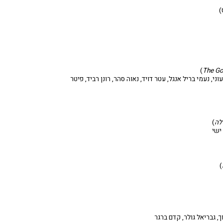
)
)
The Go
י, נעמי בריל אנגל, עטר דויד, נאוה סהר, רונן רביד, פיטר
לה
)
ישי
)
ך, גבריאל גולר, קדם ברגר