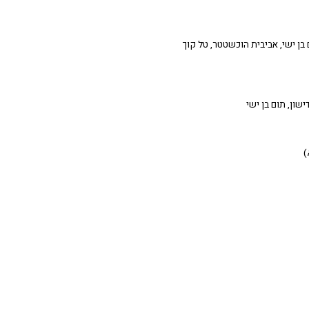
ם בן ישי, אביבית הוכשטטר, טל קוך
ישון, תום בן ישי
)