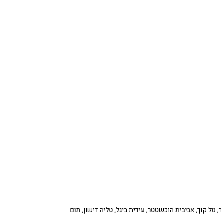
ר, טל קוך, אביבית הוכשטטר, עידית ביגל, טליה דישון, תום