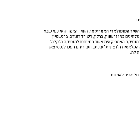
האולם המקוון
לוח מופעים
ם
החשבון שלי
הזמנה
השיר הפופולארי האמריקאי
. השיר האמריקאי כפי שבא
תקנון האתר
חינים כמו גרשווין, ברלין, ריצ’רד רוג’רס, ברנשטיין
 במוסיקה האמריקאית אשר התייחסו למוסיקה ה”קלה”
הקלאסית ה”רצינית” שכתבו ושיריהם הפכו לנכסי צאן
ה לה.