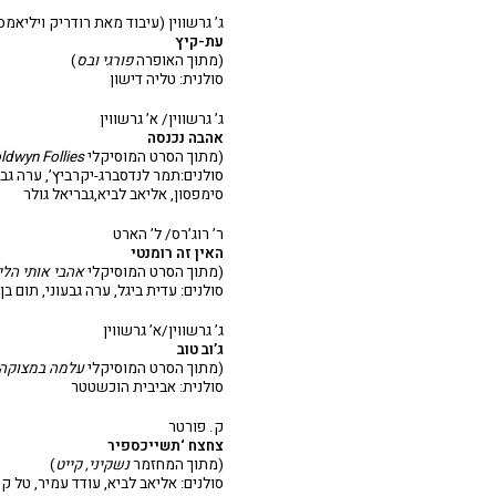
ג’ גרשווין (עיבוד מאת רודריק ויליאמס
עת-קיץ
(מתוך האופרה
פורגי ובס
)
סולנית: טליה דישון
ג’ גרשווין/ א’ גרשווין
אהבה נכנסה
(מתוך הסרט המוסיקלי
ldwyn Follies
סולנים:תמר לנדסברג-יקרביץ’, ערה גבעונ
סימפסון, אליאב לביא,גבריאל גולר
ר’ רוג’רס/ ל’ הארט
האין זה רומנטי
(מתוך הסרט המוסיקלי
אהבי אותי הלי
סולנים: עדית ביגל, ערה גבעוני, תום בן 
ג’ גרשווין/א’ גרשווין
ג’וב טוב
(מתוך הסרט המוסיקלי
עלמה במצוקה
סולנית: אביבית הוכשטטר
ק. פורטר
צחצח
‘תשייכספיר
(מתוך המחזמר
נשקיני, קייט
)
סולנים: אליאב לביא, עודד עמיר, טל קו