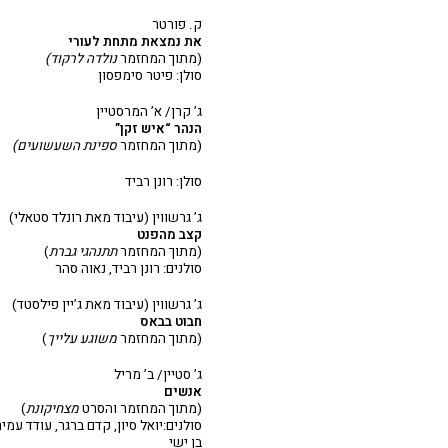
ק. פורטר
את נמצאת מתחת לעורי
(מתוך המחזמר
נולדה לרקוד)
סולן: פיטר סימפסון
ג’ קרן/ א’ המרסטיין
הנהר “איש זקן”
(מתוך המחזמר
ספינת השעשועים)
סולן: רונן רביד
ג’ גרשווין (עיבוד מאת רונלד סטאלי)
קצב מהפנט
(מתוך המחזמר
תתנהגי גברת
)
סולנים: רונן רביד, נאוה סהר
ג’ גרשווין (עיבוד מאת ג’יין פילסטד)
חבוט בבאס
(מתוך המחזמר
משוגע עלייך
)
ג’ סטיין/ ב’ מריל
אנשים
(מתוך המחזמר והסרט
מצחיקונת
)
סולנים:יואל סיון, קדם ברגר, עודד עמי
בן ישי