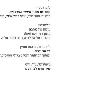
ל’ ברנסטיין
מחרוזת מתוך
סיפור הפרברים
סולנים: עטר דויד, נעמי בריל אנגל, תו
ג’ לארסון
עונות של אהבה
מתוך המחזמר
Rent
סולנים: אליאב לביא, קדם ברגר, טליה ד
ר’ רוג’רס/ א’ המרסטיין
כל הר וגבע
(מתוך המחזמר והסרט
צלילי המוסיקה
ג’ שירינג/ ג’ ד. וייס
שיר ערש לברדלנד