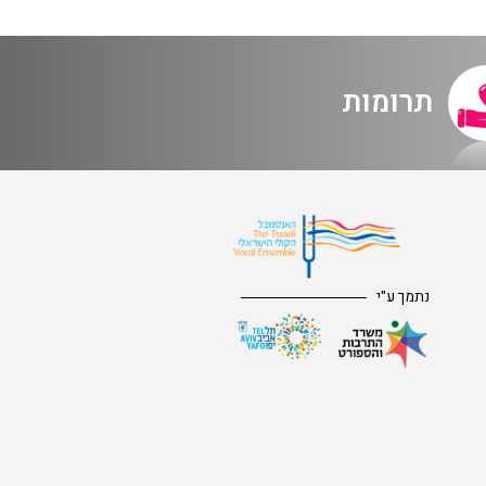
תרומות
נתמך ע"י