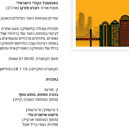
האנסמבל הקולי הישראלי
מנצח אורח:
רוברט פורקו
(ארה”ב)
שירים ממחזות הזמר הגדולים והאהובי
תוכנית שכולה קלאסיקה מעט אחרת:
לביטוי במחזות הזמר של ברודוויי אצל מל
ואחרים: מלחינים מרכזיים ומשפיעים
באותה רצינות שבה התייחסו למוסיקה 
ברזל של המוסיקה האמריקאית ומחוצ
משך הקונצרט: 01:00:02 שעות.
הקונצרט התקיים ב-28.1.15 במוזיאון תל אביב לאמנות.
בתכנית:
ק. פורטר
בכורה נוספת, מופע נוסף
(מתוך המחזמר
נשקיני, קייט
)
ג’ גרשווין/ א’ גרשווין
מישהו שישגיח עלי
(מתוך המחזמר
או קיי!
)
סולנית: נעמי בריל אנגל