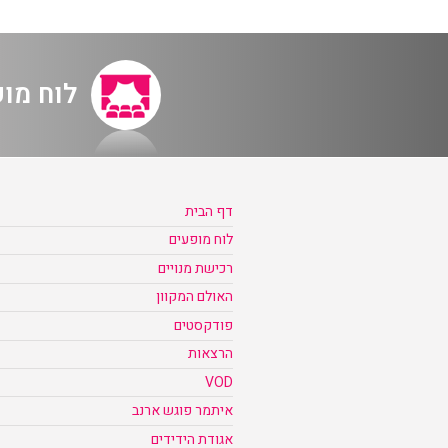
לוח מו
דף הבית
לוח מופעים
רכישת מנויים
האולם המקוון
פודקסטים
הרצאות
VOD
איתמר פוגש ארנב
אגודת הידידים