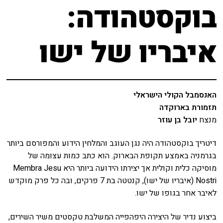
שידור ישיר
בוקסטהודה:
מאחורי הקולות
VOD
איבריו של ישו
הקסם מאחורי הקולות
צור קשר
האולם המקוון
אודות
לוח מופעים
האנסמבל הקולי הישראלי
מאחורי הקולות
תזמורת בארוקדה
החשבון שלי
מנצח
יובל בן עוזר
הקסם מאחורי הקולות
דיטריך בוקסטהודה היה נגן העוגב והמלחין הידוע והמפורסם ביותר
הזמנה
בגרמניה באמצע תקופת הבארוק. הוא כתב כמות עצומה של
האולם המקוון
מוסיקה כלית וקולית אך יצירתו הידועה ביותר היא Membra Jesu
תקנון האתר
Nostri (איבריו של ישו), קנטטה בת 7 פרקים, ובה כל פרק מוקדש
לוח מופעים
לאיבר אחר בגופו של ישו.
החשבון שלי
ביצוע נדיר של היצירה היפהפייה המשלבת טקסטים משיר השירים,