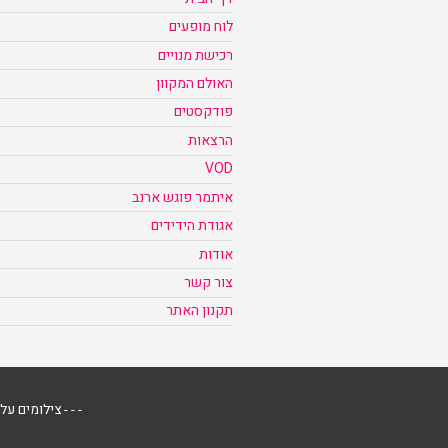
לוח מופעים
רכישת מנויים
האולם המקוון
פודקסטים
הרצאות
VOD
איתמר פוגש ארנב
אגודת הידידים
אודות
צור קשר
תקנון האתר
- - - צילומים על