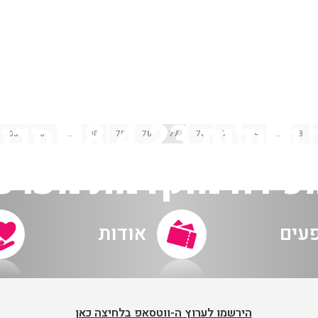
חגיגת עוגב 
105
104
…
80
79
78
77
76
75
74
…
3
כירה מוקדמת מערכ
פעים
אודות
הירשמו לערוץ ה-ווטסאפ בלחיצה כאן