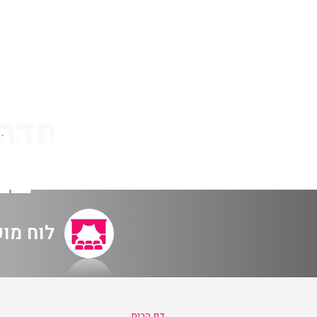
2
1
במ
לוח מו
דף הבית