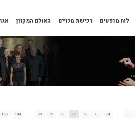
לוח מופעים
רכישת מנויים
האולם המקוון
אגו
105
104
…
80
79
78
77
76
75
74
…
3