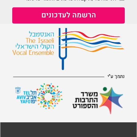
נתמך ע"י