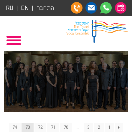
תרומות
התחבר
EN
RU
תרומות
ראשי
הצטרפות לאגודת הידידים
תכניה ומשחקיה – איתמר פוגש ארנב
אגודת הידידים
תרומות
רכישת מנויים
תרומות
שידור ישיר
הצטרפות לאגודת הידידים
VOD
אגודת הידידים
צור קשר
רכישת מנויים
74
73
72
71
70
…
3
2
1
אודות