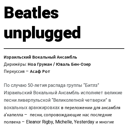
О нас
Beatles
Календарь
за голосом
мой счет
unplugged
Магия голоса
заказ
Виртуальный зал
Политика сайта
Израильский Вокальный Ансамбль
Календарь
Дирижёры:
Ноа Груман / Юваль Бен-Озер
Перкуссия –
Асаф Рот
мой счет
По случаю 50-летия распада группы “Битлз”
заказ
Израильский Вокальный Ансамбль исполняет великие
песни ливерпульской “Великолепной четверки” в
Политика сайта
в переложении для ансамбля
вокальных аранжировках
а’капелла – песни, сопровождающие нас последние
полвека – Eleanor Rigby, Michelle, Yesterday и многие