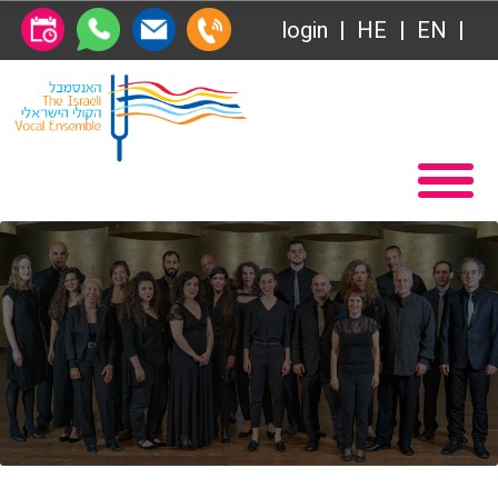
login
HE
EN
Абонемент
Главная
Передачи
Вступление в Общество друзей Ансамбля
VOD
Общество друзей
Связаться с нами
Абонемент
О нас
Передачи
за голосом
VOD
Магия голоса
Связаться с нами
Виртуальный зал