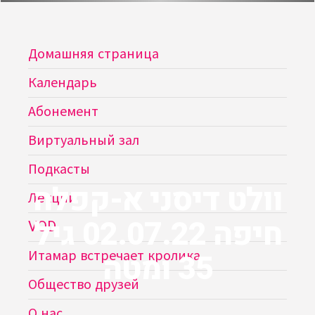
Домашняя страница
Календарь
Абонемент
Виртуальный зал
Подкасты
וולט דיסני א-קפלה
Лекции
חיפה 02.07.22 גיל
VOD
35 ומטה
Итамар встречает кролика
Общество друзей
О нас