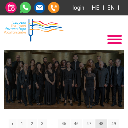
Общество друзей
login
HE
EN
Абонемент
Главная
Передачи
Вступление в Общество друзей Ансамбля
VOD
Общество друзей
Связаться с нами
Абонемент
О нас
Передачи
за голосом
VOD
Магия голоса
Связаться с нами
1
2
3
…
45
46
47
48
49
Виртуальный зал