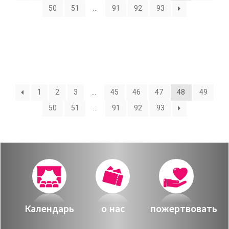
О нас
50
51
…
91
92
93
Календарь
за голосом
мой счет
Магия голоса
заказ
Виртуальный зал
1
2
3
…
45
46
47
48
49
Политика сайта
50
51
…
91
92
93
Календарь
мой счет
заказ
Политика сайта
Календарь
о нас
пожертвовать