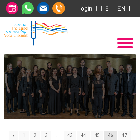
Общество друзей
login
HE
EN
Абонемент
Главная
Передачи
Вступление в Общество друзей Ансамбля
VOD
Общество друзей
Связаться с нами
Абонемент
О нас
Передачи
за голосом
VOD
Магия голоса
Связаться с нами
1
2
3
…
43
44
45
46
47
Виртуальный зал