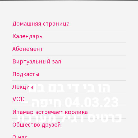
Домашняя страница
Календарь
Абонемент
Виртуальный зал
Подкасты
הו בי די בם בם
Лекции
04.03.23 חיפה –
VOD
כרטיס רגיל מערכת
Итамар встречает кролика
Общество друзей
О нас