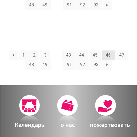
О нас
48
49
…
91
92
93
Календарь
за голосом
мой счет
Магия голоса
заказ
Виртуальный зал
1
2
3
…
43
44
45
46
47
Политика сайта
48
49
…
91
92
93
Календарь
мой счет
заказ
Политика сайта
Календарь
о нас
пожертвовать