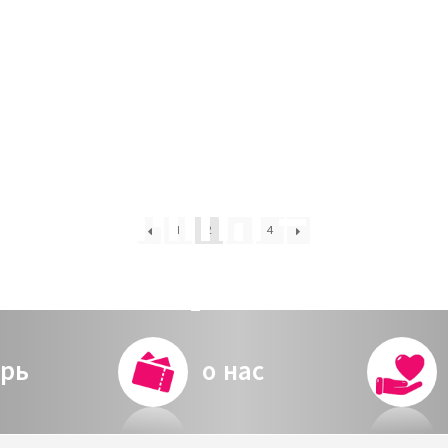
1
2
3
4
כוי זיכוי מקדים מער
рь
о нас