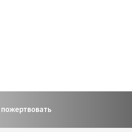
Виртуальный зал
Политика сайта
Календарь
мой счет
заказ
Политика сайта
בני
пожертвовать