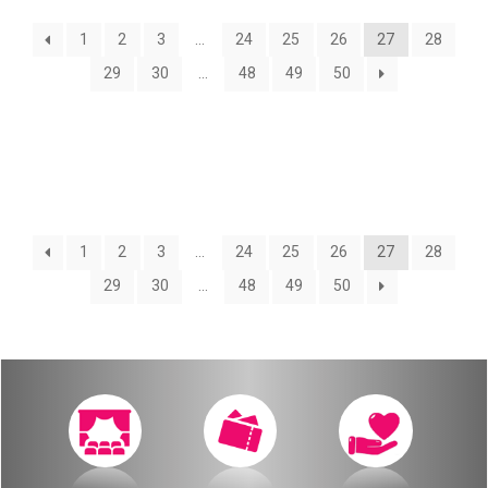
О нас
1
2
3
…
24
25
26
27
28
Календарь
за голосом
29
30
…
48
49
50
мой счет
Магия голоса
заказ
Виртуальный зал
Политика сайта
Календарь
1
2
3
…
24
25
26
27
28
29
30
…
48
49
50
мой счет
заказ
Политика сайта