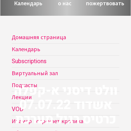
Календарь
о нас
пожертвовать
Домашняя страница
Календарь
Subscriptions
Виртуальный зал
וולט דיסני א-קפלה
Подкасты
Лекции
אשדוד 07.07.22
VOD
כרטיס רגיל מערכת
Итамар встречает кролика