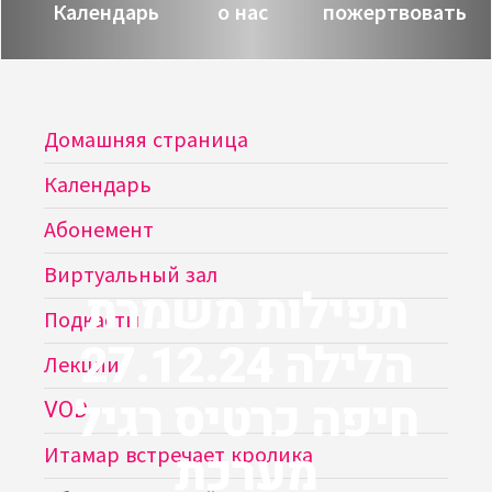
Календарь
о нас
пожертвовать
Домашняя страница
Календарь
Абонемент
Виртуальный зал
תפילות משמרת
Подкасты
הלילה 27.12.24
Лекции
חיפה כרטיס רגיל
VOD
מערכת
Итамар встречает кролика