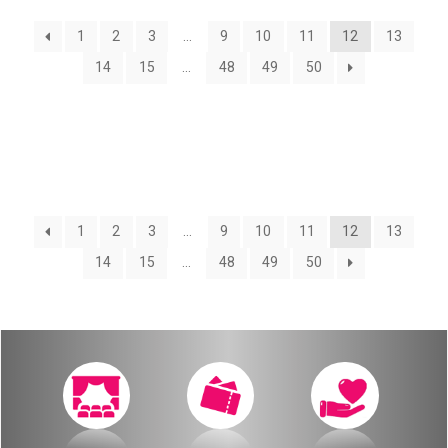
О нас
1
2
3
…
9
10
11
12
13
Календарь
за голосом
14
15
…
48
49
50
мой счет
Магия голоса
заказ
Виртуальный зал
Политика сайта
Календарь
1
2
3
…
9
10
11
12
13
14
15
…
48
49
50
мой счет
заказ
Политика сайта