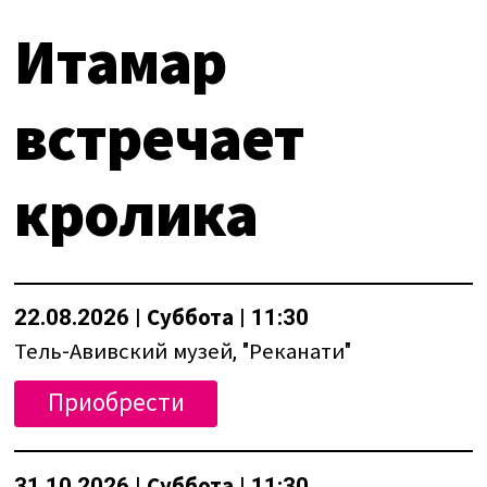
О нас
Календарь
Итамар
за голосом
мой счет
встречает
Магия голоса
заказ
Виртуальный зал
Политика сайта
кролика
Календарь
мой счет
22.08.2026 | Суббота | 11:30
Тель-Авивский музей, "Реканати"
заказ
Приобрести
Политика сайта
31.10.2026 | Суббота | 11:30