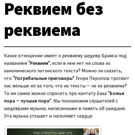
Реквием без
О нас
Календарь
за голосом
реквиема
мой счет
Магия голоса
заказ
Виртуальный зал
Какое отношение имеет к реквиему шедевр Брамса под
Политика сайта
названием
“Реквием”
, если в нем нет ни слова из
Календарь
канонического латинского текста? Можно ли сказать,
что
“Погребальные приговоры”
Генри Перселла трогают
мой счет
нас меньше из-за того, что их тексты – не из реквиема?
То же самое можно спросить про кантату Баха
“Божья
заказ
пора – лучшая пора”
. Мы познакомим слушателей с
шедеврами музыки, написанными в память об ушедших.
Политика сайта
Эта музыка утешает и наполняет сердце.