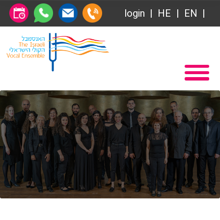
Общество друзей
login
HE
EN
Абонемент
Главная
Передачи
Вступление в Общество друзей Ансамбля
VOD
Общество друзей
Связаться с нами
Абонемент
О нас
Передачи
за голосом
VOD
Магия голоса
Связаться с нами
Виртуальный зал