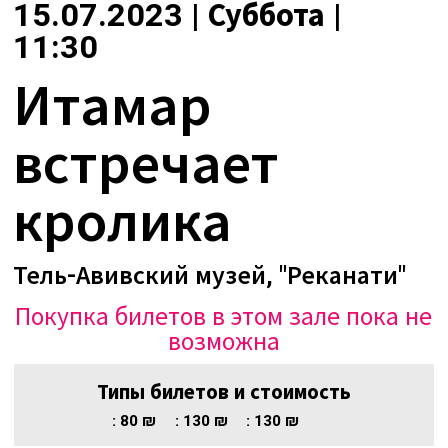
О нас
15.07.2023 | Суббота |
Календарь
11:30
за голосом
Итамар
мой счет
Магия голоса
заказ
встречает
Виртуальный зал
Политика сайта
кролика
Календарь
мой счет
Тель-Авивский музей, "Реканати"
Покупка билетов в этом зале пока не
заказ
возможна
Политика сайта
Типы билетов и стоимость
:
80 ₪
:
130 ₪
:
130 ₪