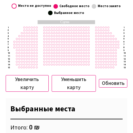
Место не доступно
Свободное место
Место занято
Выбранное место
Сцена
1
1
2
2
3
3
4
4
5
5
6
6
7
7
8
8
9
9
10
10
11
11
12
12
13
13
14
14
15
15
Увеличить
Уменьшить
Обновить
карту
карту
Выбранные места
Итого:
0 ₪