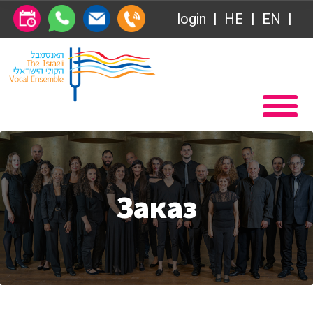
login
HE
EN
Абонемент
Главная
Передачи
Вступление в Общество друзей Ансамбля
VOD
Общество друзей
Связаться с нами
Абонемент
О нас
Заказ
Передачи
за голосом
VOD
Магия голоса
Связаться с нами
Виртуальный зал