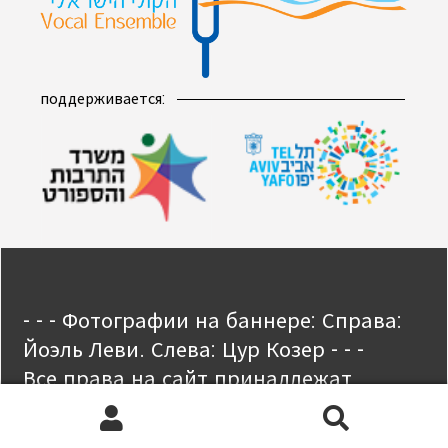
поддерживается:
- - - Фотографии на баннере: Справа:
Йоэль Леви. Слева: Цур Козер - - -
Все права на сайт принадлежат
Израильскому вокальному ансамблю.
Искать:
Поиск