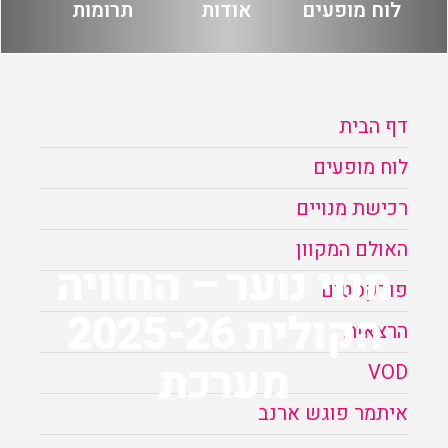
לוח מופעים
אודות
תרומות
הזמנה
תקנון האתר
דף הבית
לוח מופעים
רכישת מנויים
האולם המקוון
מנוי נוער – החוויה
פודקסטים
הקולית 2025-26
הרצאות
מערכת
VOD
איתמר פוגש ארנב