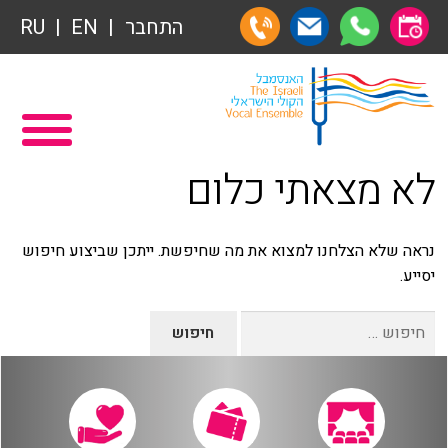
תרומות
התחבר
EN
RU
תרומות
ראשי
הצטרפות לאגודת הידידים
תכניה ומשחקיה – איתמר פוגש ארנב
לא מצאתי כלום
אגודת הידידים
תרומות
רכישת מנויים
תרומות
נראה שלא הצלחנו למצוא את מה שחיפשת. ייתכן שביצוע חיפוש
יסייע.
שידור ישיר
הצטרפות לאגודת הידידים
חיפוש:
VOD
אגודת הידידים
צור קשר
רכישת מנויים
אודות