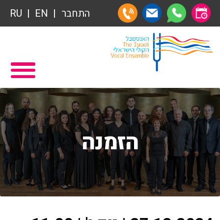
תרומות
התחבר
EN
RU
תרומות
ראשי
הצטרפות לאגודת הידידים
תכניה ומשחקיה – איתמר פוגש ארנב
אגודת הידידים
תרומות
רכישת מנויים
תרומות
הזמנה
שידור ישיר
הצטרפות לאגודת הידידים
VOD
אגודת הידידים
צור קשר
רכישת מנויים
אודות