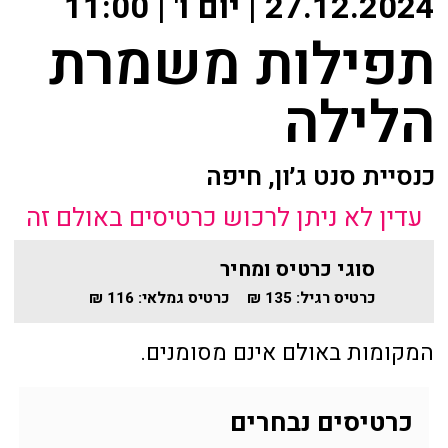
27.12.2024 | יום ו' | 11:00
שידור ישיר
מאחורי הקולות
תפילות משמרת
VOD
הקסם מאחורי הקולות
הלילה
צור קשר
האולם המקוון
אודות
כנסיית סנט ג׳ון, חיפה
לוח מופעים
עדין לא ניתן לרכוש כרטיסים באולם זה
מאחורי הקולות
החשבון שלי
סוגי כרטיס ומחיר
הקסם מאחורי הקולות
כרטיס רגיל:
135 ₪
כרטיס גמלאי:
116 ₪
הזמנה
האולם המקוון
המקומות באולם אינם מסומנים.
תקנון האתר
לוח מופעים
כרטיסים נבחרים
החשבון שלי