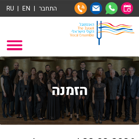
תרומות
התחבר
EN
RU
תרומות
ראשי
הצטרפות לאגודת הידידים
תכניה ומשחקיה – איתמר פוגש ארנב
אגודת הידידים
תרומות
רכישת מנויים
תרומות
שידור ישיר
הזמנה
הצטרפות לאגודת הידידים
VOD
אגודת הידידים
צור קשר
רכישת מנויים
אודות