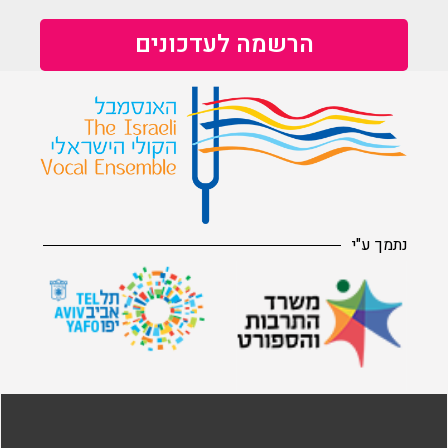
נתמך ע"י