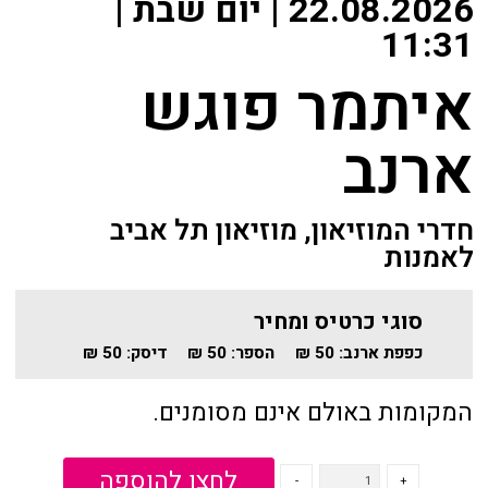
22.08.2026 | יום שבת |
שידור ישיר
11:31
מאחורי הקולות
VOD
איתמר פוגש
הקסם מאחורי הקולות
צור קשר
ארנב
האולם המקוון
אודות
לוח מופעים
חדרי המוזיאון, מוזיאון תל אביב
מאחורי הקולות
לאמנות
החשבון שלי
הקסם מאחורי הקולות
סוגי כרטיס ומחיר
הזמנה
האולם המקוון
כפפת ארנב:
50 ₪
הספר:
50 ₪
דיסק:
50 ₪
תקנון האתר
לוח מופעים
המקומות באולם אינם מסומנים.
החשבון שלי
לחצו להוספה
-
+