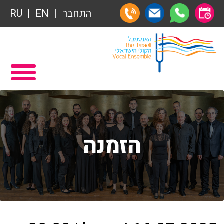
תרומות
התחבר
EN
RU
תרומות
ראשי
הצטרפות לאגודת הידידים
תכניה ומשחקיה – איתמר פוגש ארנב
אגודת הידידים
תרומות
רכישת מנויים
תרומות
שידור ישיר
הזמנה
הצטרפות לאגודת הידידים
VOD
אגודת הידידים
צור קשר
רכישת מנויים
אודות