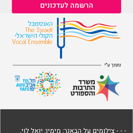
נתמך ע"י
- - - צילומים על הבאנר: מימין: יואל לוי.