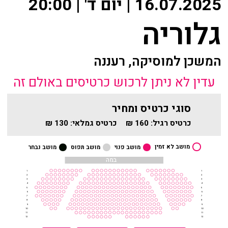
16.07.2025 | יום ד' | 20:00
שידור ישיר
מאחורי הקולות
גלוריה
VOD
הקסם מאחורי הקולות
צור קשר
המשכן למוסיקה, רעננה
האולם המקוון
עדין לא ניתן לרכוש כרטיסים באולם זה
אודות
לוח מופעים
סוגי כרטיס ומחיר
מאחורי הקולות
כרטיס רגיל:
160 ₪
כרטיס גמלאי:
130 ₪
החשבון שלי
הקסם מאחורי הקולות
מושב לא זמין
מושב פנוי
מושב תפוס
מושב נבחר
הזמנה
במה
האולם המקוון
1
1
תקנון האתר
2
2
3
3
4
4
לוח מופעים
5
5
6
6
7
7
8
8
9
9
10
10
החשבון שלי
11
11
12
12