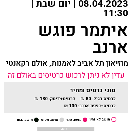
08.04.2023 | יום שבת |
שידור ישיר
מאחורי הקולות
11:30
VOD
איתמר פוגש
הקסם מאחורי הקולות
צור קשר
ארנב
האולם המקוון
אודות
לוח מופעים
מוזיאון תל אביב לאמנות, אולם רקאנטי
מאחורי הקולות
החשבון שלי
עדין לא ניתן לרכוש כרטיסים באולם זה
הקסם מאחורי הקולות
הזמנה
סוגי כרטיס ומחיר
האולם המקוון
כרטיס רגיל:
80 ₪
כרטיס+דיסק:
130 ₪
תקנון האתר
כרטיס+כפפת ארנב:
130 ₪
לוח מופעים
מושב לא זמין
מושב פנוי
מושב תפוס
מושב נבחר
החשבון שלי
במה