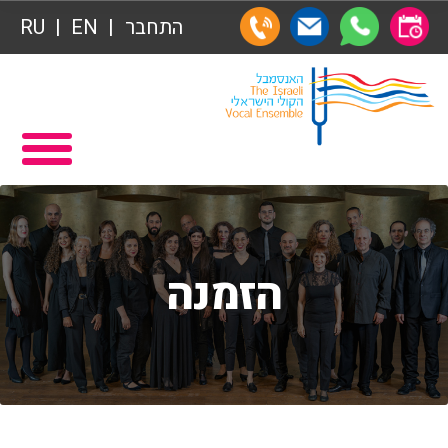
תרומות
התחבר
EN
RU
תרומות
ראשי
הצטרפות לאגודת הידידים
תכניה ומשחקיה – איתמר פוגש ארנב
אגודת הידידים
תרומות
רכישת מנויים
תרומות
שידור ישיר
הזמנה
הצטרפות לאגודת הידידים
VOD
אגודת הידידים
צור קשר
רכישת מנויים
אודות