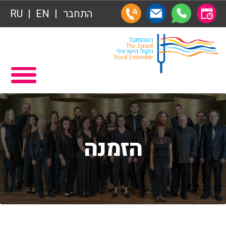
תרומות
התחבר
EN
RU
תרומות
ראשי
הצטרפות לאגודת הידידים
תכניה ומשחקיה – איתמר פוגש ארנב
אגודת הידידים
תרומות
רכישת מנויים
תרומות
שידור ישיר
הזמנה
הצטרפות לאגודת הידידים
VOD
אגודת הידידים
צור קשר
רכישת מנויים
אודות