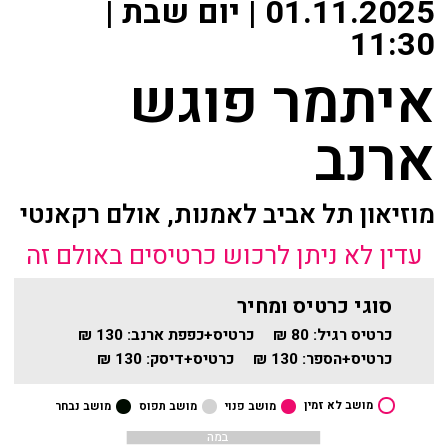
01.11.2025 | יום שבת |
שידור ישיר
מאחורי הקולות
11:30
VOD
איתמר פוגש
הקסם מאחורי הקולות
צור קשר
ארנב
האולם המקוון
אודות
לוח מופעים
מוזיאון תל אביב לאמנות, אולם רקאנטי
מאחורי הקולות
החשבון שלי
עדין לא ניתן לרכוש כרטיסים באולם זה
הקסם מאחורי הקולות
הזמנה
סוגי כרטיס ומחיר
האולם המקוון
כרטיס רגיל:
80 ₪
כרטיס+כפפת ארנב:
130 ₪
תקנון האתר
כרטיס+הספר:
130 ₪
כרטיס+דיסק:
130 ₪
לוח מופעים
מושב לא זמין
מושב פנוי
מושב תפוס
מושב נבחר
החשבון שלי
במה