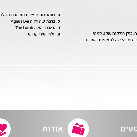
ס. רחמנינוב
: תפילות משמרת הלילה ll Night Vigil
ס. ברבר
: שה אלוה Agnus Dei
ג’. טאבנר
: השה The Lamb
; כולן חולקות שקט פנימי
ה. וולף
: שירי קודש
מזמן הלילה למאמינים הערים.
פעים
אודות