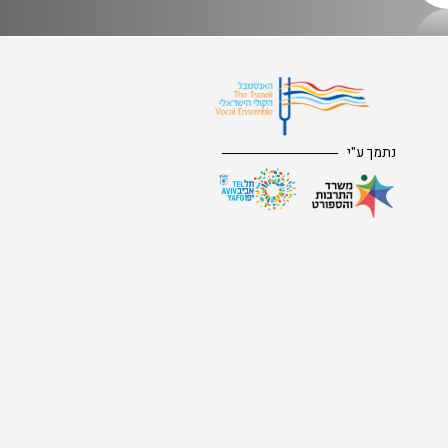
נתמך ע"י