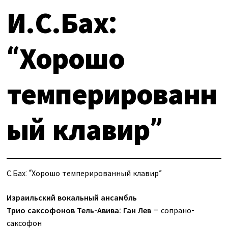
О нас
Календарь
И.С.Бах:
за голосом
мой счет
“Хорошо
Магия голоса
заказ
темперированн
Виртуальный зал
Политика сайта
Календарь
ый клавир”
мой счет
заказ
С.Бах: “Хорошо темперированный клавир”
Политика сайта
Израильский вокальный ансамбль
Трио саксофонов Тель-Авива: Ган Лев
– сопрано-
саксофон