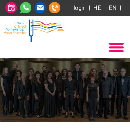
login
HE
EN
Абонемент
Главная
Передачи
Вступление в Общество друзей Ансамбля
VOD
Общество друзей
Связаться с нами
Абонемент
О нас
Передачи
за голосом
VOD
Магия голоса
Связаться с нами
Виртуальный зал