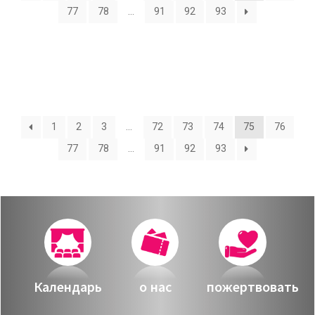
О нас
77
78
…
91
92
93
Календарь
за голосом
мой счет
Магия голоса
заказ
Виртуальный зал
1
2
3
…
72
73
74
75
76
Политика сайта
77
78
…
91
92
93
Календарь
мой счет
заказ
Политика сайта
Календарь
о нас
пожертвовать