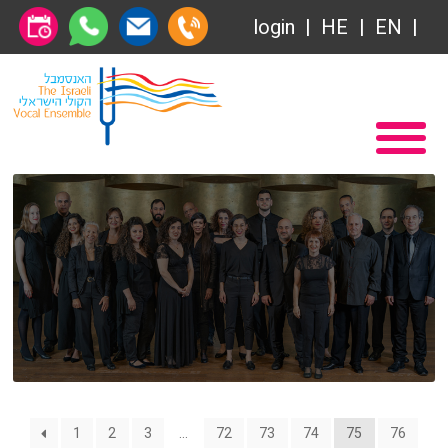
Общество друзей
login
HE
EN
Абонемент
Главная
Передачи
Вступление в Общество друзей Ансамбля
VOD
Общество друзей
Связаться с нами
Абонемент
О нас
Передачи
за голосом
VOD
Магия голоса
Связаться с нами
1
2
3
…
72
73
74
75
76
Виртуальный зал