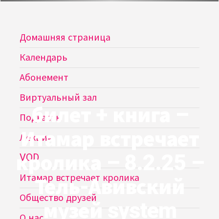
Домашняя страница
Календарь
Абонемент
Виртуальный зал
билет + книга –
Подкасты
Итамар встречает
Лекции
кролика – 8.2.25 –
VOD
Тель-Авивский
Итамар встречает кролика
Общество друзей
музей system
О нас