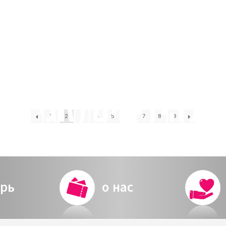
1
2
3
4
5
…
7
8
9
2024-25 מערכת
рь
о нас