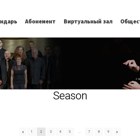
ендарь
Абонемент
Виртуальный зал
Общес
Season
1
2
3
4
5
…
7
8
9