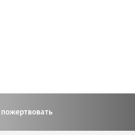
Виртуальный зал
Политика сайта
Календарь
мой счет
заказ
Политика сайта
пожертвовать