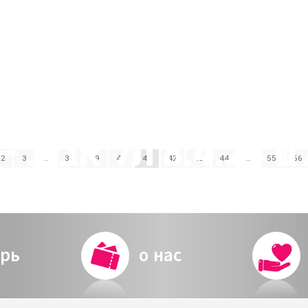
רקויאם לעולם 8.4.24
2
3
…
38
39
40
41
42
43
44
…
55
56
מערכת
рь
о нас