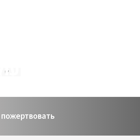
Виртуальный зал
Политика сайта
Календарь
мой счет
заказ
Политика сайта
57
пожертвовать