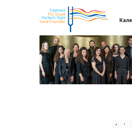
Кал
1