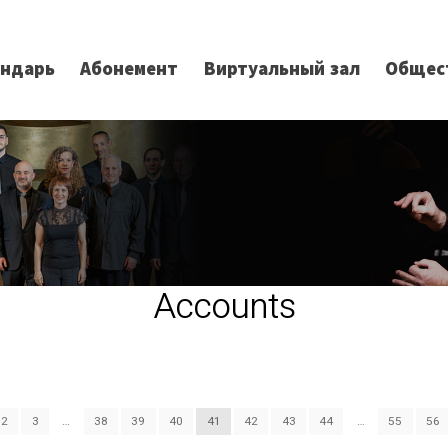
ендарь
Абонемент
Виртуальный зал
Общес
Accounts
2
3
…
38
39
40
41
42
43
44
…
55
56