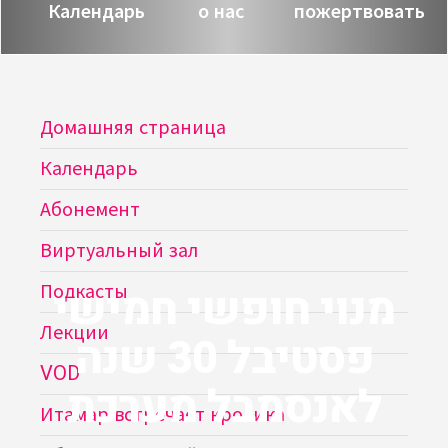
Календарь
о нас
пожертвовать
Домашняя страница
Календарь
Абонемент
Виртуальный зал
מנוי חופשי חמישי
Подкасты
Лекции
פסטיבל 30 שנה
VOD
לאנסמבל מערכת
Итамар встречает кролика