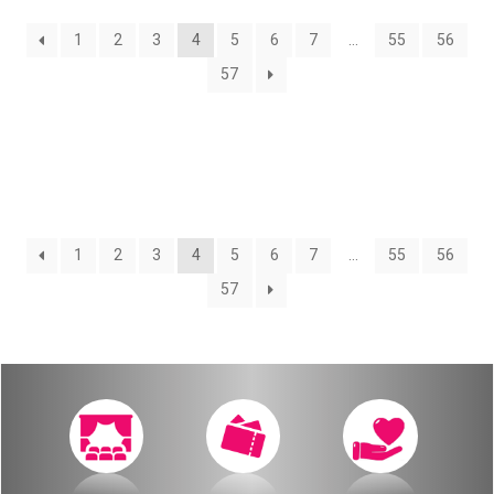
О нас
1
2
3
4
5
6
7
…
55
56
Календарь
за голосом
57
мой счет
Магия голоса
заказ
Виртуальный зал
Политика сайта
Календарь
1
2
3
4
5
6
7
…
55
56
57
мой счет
заказ
Политика сайта